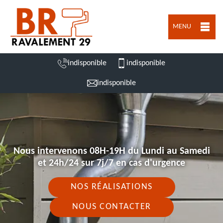
MENU
indisponible
indisponible
indisponible
Nous intervenons 08H-19H du Lundi au Samedi
et 24h/24 sur 7j/7 en cas d'urgence
NOS RÉALISATIONS
NOUS CONTACTER