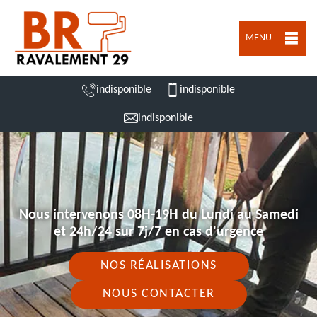
MENU
indisponible
indisponible
indisponible
Nous intervenons 08H-19H du Lundi au Samedi
et 24h/24 sur 7j/7 en cas d'urgence
NOS RÉALISATIONS
NOUS CONTACTER