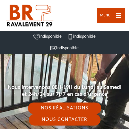
MENU
indisponible
indisponible
indisponible
Nous intervenons 08H-19H du Lundi au Samedi
et 24h/24 sur 7j/7 en cas d'urgence
NOS RÉALISATIONS
NOUS CONTACTER