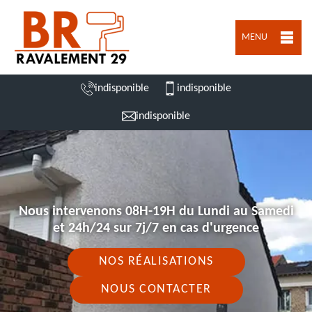
MENU
indisponible
indisponible
indisponible
Nous intervenons 08H-19H du Lundi au Samedi
et 24h/24 sur 7j/7 en cas d'urgence
NOS RÉALISATIONS
NOUS CONTACTER