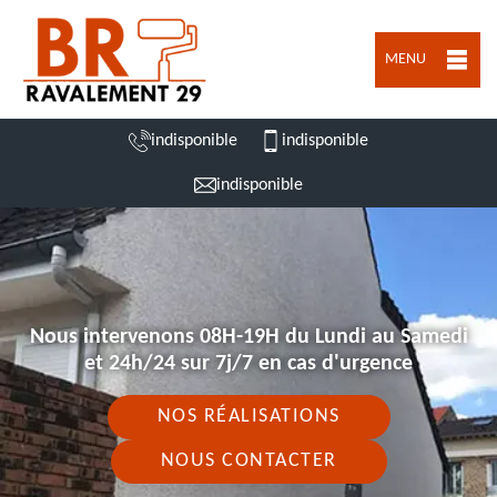
MENU
indisponible
indisponible
indisponible
Nous intervenons 08H-19H du Lundi au Samedi
et 24h/24 sur 7j/7 en cas d'urgence
NOS RÉALISATIONS
NOUS CONTACTER