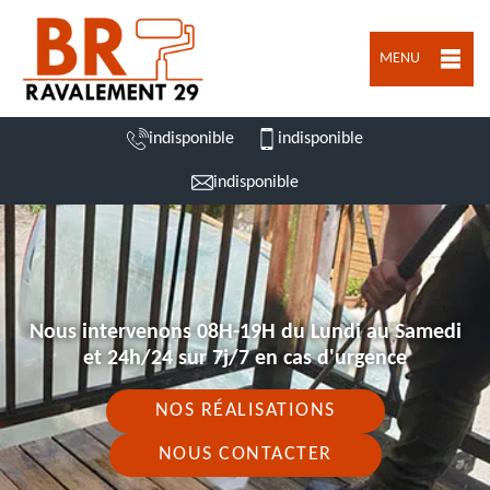
MENU
indisponible
indisponible
indisponible
Nous intervenons 08H-19H du Lundi au Samedi
et 24h/24 sur 7j/7 en cas d'urgence
NOS RÉALISATIONS
NOUS CONTACTER